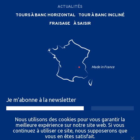
ACTUALITÉS
TOURS À BANC HORIZONTAL
TOUR À BANC INCLINÉ
FRAISAGE
À SAISIR
Je m'abonne à la newsletter
Nous utilisons des cookies pour vous garantir la
meilleure expérience sur notre site web. Si vous
En envoyant vos informations vous nous autorisez à
continuez à utiliser ce site, nous supposerons que
vous envoyer des e-mails.
vous en êtes satisfait.
Vous pouvez vous désabonner à tout moment.